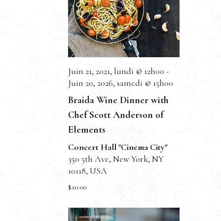
e
v
u
e
Juin 21, 2021, lundi @ 12h00
-
s
Juin 20, 2026, samedi @ 15h00
É
Braida Wine Dinner with
v
Chef Scott Anderson of
Elements
è
Concert Hall "Cinema City"
n
350 5th Ave, New York, NY
e
10118, USA
$10.00
m
e