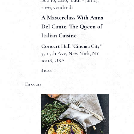
t
Sep 10, 2020, jeudi
-
Jan 23,
t
2026, vendredi
v
n
e
A Masterclass With Anna
u
.
a
Del Conte, The Queen of
e
v
Italian Cuisine
s
i
Concert Hall "Cinema City"
É
350 5th Ave, New York, NY
g
v
10118, USA
a
è
$10.00
t
n
En cours
e
i
m
o
e
n
n
d
t