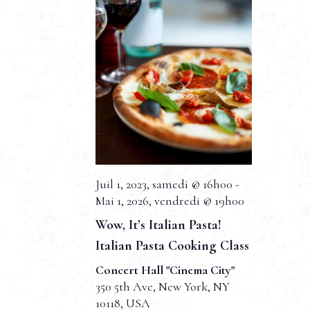
n
t
s
Juil 1, 2023, samedi @ 16h00
-
Mai 1, 2026, vendredi @ 19h00
Wow, It’s Italian Pasta!
Italian Pasta Cooking Class
Concert Hall "Cinema City"
350 5th Ave, New York, NY
10118, USA