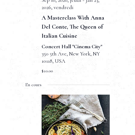
t
Sep 10, 2020, jeudi
-
Jan 23,
t
2026, vendredi
v
n
e
A Masterclass With Anna
u
.
a
Del Conte, The Queen of
e
v
Italian Cuisine
s
i
Concert Hall "Cinema City"
É
350 5th Ave, New York, NY
g
v
10118, USA
a
è
$10.00
t
n
En cours
e
i
m
o
e
n
n
d
t