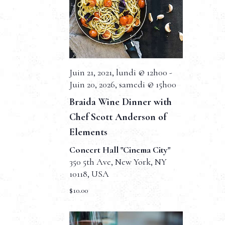
e
v
u
e
Juin 21, 2021, lundi @ 12h00
-
s
Juin 20, 2026, samedi @ 15h00
É
Braida Wine Dinner with
v
Chef Scott Anderson of
Elements
è
Concert Hall "Cinema City"
n
350 5th Ave, New York, NY
e
10118, USA
$10.00
m
e