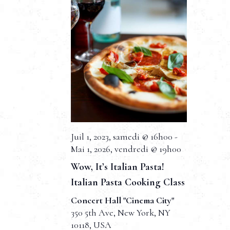
n
t
s
Juil 1, 2023, samedi @ 16h00
-
Mai 1, 2026, vendredi @ 19h00
Wow, It’s Italian Pasta!
Italian Pasta Cooking Class
Concert Hall "Cinema City"
350 5th Ave, New York, NY
10118, USA