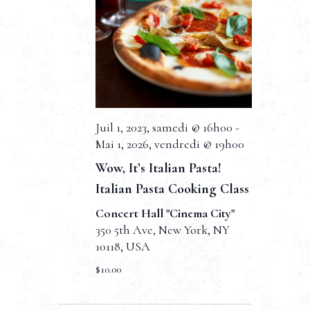
n
n
d
t
e
v
u
Juil 1, 2023, samedi @ 16h00
-
e
Mai 1, 2026, vendredi @ 19h00
s
Wow, It’s Italian Pasta!
É
Italian Pasta Cooking Class
Concert Hall "Cinema City"
v
350 5th Ave, New York, NY
è
10118, USA
n
$10.00
e