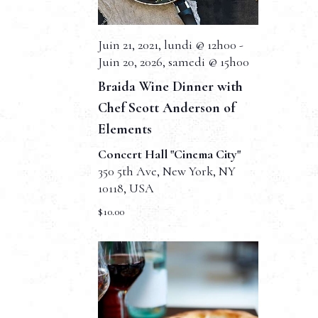
e
n
n
e
d
e
d
Juin 21, 2021, lundi @ 12h00
-
e
t
a
Juin 20, 2026, samedi @ 15h00
t
v
n
e
Braida Wine Dinner with
u
.
a
Chef Scott Anderson of
e
Elements
v
s
Concert Hall "Cinema City"
i
É
350 5th Ave, New York, NY
g
10118, USA
v
$10.00
a
è
t
n
e
i
m
o
e