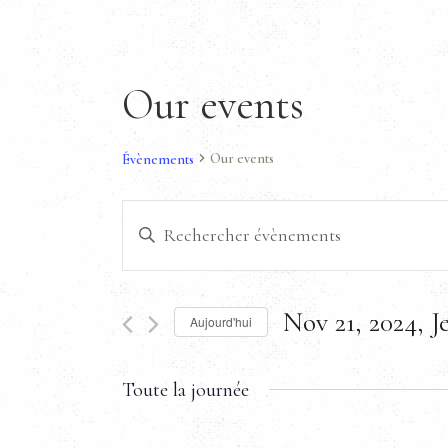
Our events
Our events
Évènements
R
S
a
e
i
s
Nov 21, 2024, J
i
c
Aujourd'hui
r
S
m
é
h
Toute la journée
o
l
t
e
-