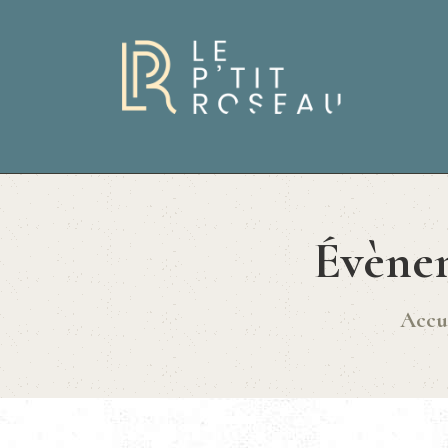
Évènem
Accu