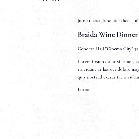
a
m
e
Juin 21, 2021, lundi @ 12h00
-
Ju
n
v
t
Braida Wine Dinner
s
i
p
Concert Hall "Cinema City"
35
a
r
g
Lorem ipsum dolor sit amet, c
m
tincidunt ut laoreet dolore ma
o
quis nostrud exerci tation ull
a
t
-
$10.00
t
c
l
é
i
.