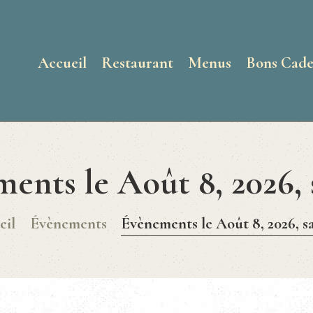
ACCUEIL
RESTAURANT
Accueil
Restaurant
Menus
Bons Cad
MENUS
BONS CADEAUX
ents le Août 8, 2026,
GALERIE
eil
Évènements
Évènements le Août 8, 2026, 
ACTUALITÉS
CONTACT