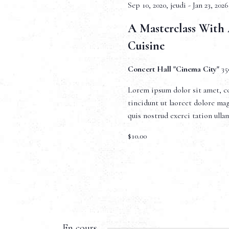
e
c
Sep 10, 2020, jeudi
-
Jan 23, 202
c
t
l
i
r
A Masterclass With 
é
o
Cuisine
.
n
c
R
n
e
Concert Hall "Cinema City"
35
e
c
z
h
Lorem ipsum dolor sit amet, c
h
u
tincidunt ut laoreet dolore ma
e
n
quis nostrud exerci tation ull
e
r
e
c
d
$10.00
h
e
a
e
t
r
e
t
É
.
v
è
n
n
En cours
e