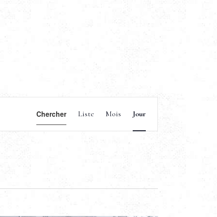
N
Chercher
Liste
Mois
Jour
a
v
i
g