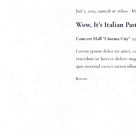
o
Juil 1, 2023, samedi @ 16h00
-
Ma
n
Wow, It’s Italian Pas
d
Concert Hall "Cinema City"
35
e
Lorem ipsum dolor sit amet, c
tincidunt ut laoreet dolore ma
v
quis nostrud exerci tation ull
$10.00
u
e
s