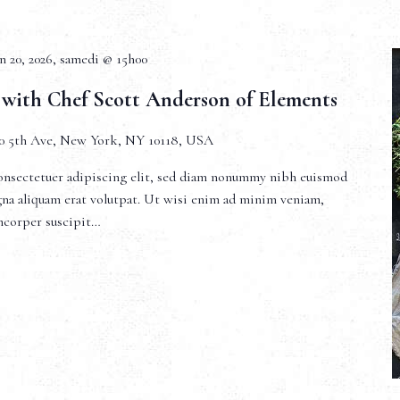
in 20, 2026, samedi @ 15h00
 with Chef Scott Anderson of Elements
0 5th Ave, New York, NY 10118, USA
onsectetuer adipiscing elit, sed diam nonummy nibh euismod
gna aliquam erat volutpat. Ut wisi enim ad minim veniam,
amcorper suscipit…