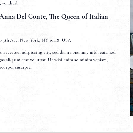
6, vendredi
Anna Del Conte, The Queen of Italian
0 5th Ave, New York, NY 10118, USA
onsectetuer adipiscing elit, sed diam nonummy nibh euismod
gna aliquam erat volutpat. Ut wisi enim ad minim veniam,
amcorper suscipit…