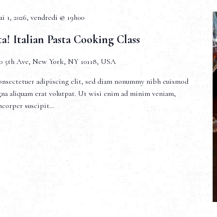
i 1, 2026, vendredi @ 19h00
ta! Italian Pasta Cooking Class
0 5th Ave, New York, NY 10118, USA
onsectetuer adipiscing elit, sed diam nonummy nibh euismod
gna aliquam erat volutpat. Ut wisi enim ad minim veniam,
amcorper suscipit…