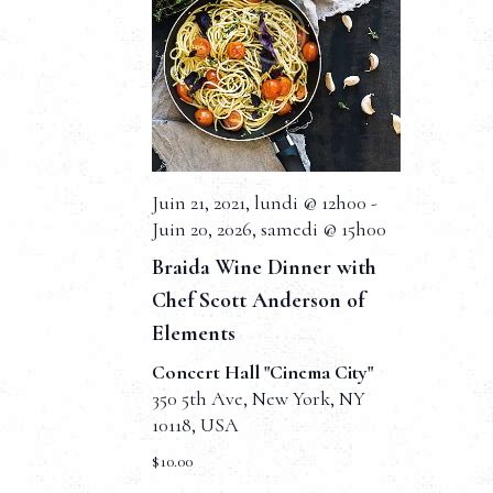
n
n
d
t
e
v
u
Juin 21, 2021, lundi @ 12h00
-
e
Juin 20, 2026, samedi @ 15h00
s
Braida Wine Dinner with
É
Chef Scott Anderson of
Elements
v
Concert Hall "Cinema City"
è
350 5th Ave, New York, NY
n
10118, USA
$10.00
e