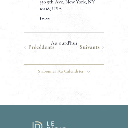
350 5th Ave, New York, NY
10118, USA
$10.00
Aujourd'hui
Évènements
Évènements
Précédents
Suivants
S’abonner Au Calendrier