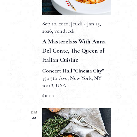
e
n
n
e
d
e
d
e
t
a
Sep 10, 2020, jeudi
-
Jan 23,
t
2026, vendredi
v
n
e
A Masterclass With Anna
u
.
a
Del Conte, The Queen of
e
v
Italian Cuisine
s
i
Concert Hall "Cinema City"
É
350 5th Ave, New York, NY
g
v
10118, USA
a
è
$10.00
t
n
DIM
e
i
22
m
o
e