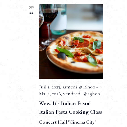
m
DIM
22
e
n
t
s
Juil 1, 2023, samedi @ 16h00
-
Mai 1, 2026, vendredi @ 19h00
Wow, It’s Italian Pasta!
Italian Pasta Cooking Class
Concert Hall "Cinema City"