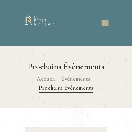
ACCUEIL
RESTAURANT
Prochains Évènements
MENUS
BONS CADEAUX
Accueil
Évènements
GALERIE
Prochains Évènements
ACTUALITÉS
CONTACT