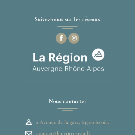
m
o
e
n
Suivez-nous sur les réseaux
n
d
t
e
v
u
e
s
É
Nous contacter
v
è
2 Avenue de la gare, 63500 Issoire
n
contact@lepetitroseau.fr