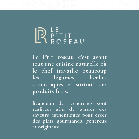
h
o
z
u
e
n
n
e
d
e
d
e
t
a
t
v
n
e
u
.
Le P'tit roseau c'est avant
a
tout une cuisine naturelle où
e
v
le chef travaille beaucoup
s
les légumes, herbes
i
aromatiques et surtout des
É
produits frais.
g
v
Beaucoup de recherches sont
a
è
réalisées afin de garder des
saveurs authentiques pour créer
t
n
des plats gourmands, généreux
et originaux !
e
i