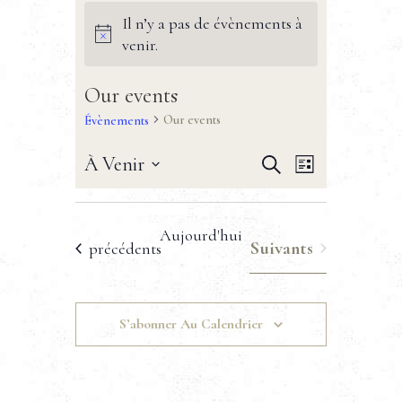
Il n’y a pas de évènements à
venir.
Our events
Our events
Évènements
R
N
À Venir
Recherche
Liste
S
a
e
é
v
l
c
Aujourd'hui
Évènements
Suivants
e
Évènements
précédents
i
h
c
g
t
e
i
a
S’abonner Au Calendrier
o
r
t
n
c
n
i
e